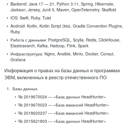
Backend:
Java 17 — 21, Python 3.11, Spring, Hibernate,
Jackson, Jersey, Junit 5, Maven, OpenTelemetry, Skaffold
IOS:
Swift, Ruby, Tuist
Android:
Kotlin, Kotlin Script (kts), Gradle Convention Plugins,
Ruby
Работа с данными:
PostgreSQL, Scylla, Redis, ClickHouse,
Elasticsearch, Kafka, Hadoop, Flink, Spark
Инфраструктура:
Nginx, Ansible, MinIo, Docker, Consul,
Grafana
Информация о правах на базы данных и программах
ЭВМ, включенных в реестр отечественного ПО
Базы данных
№ 2019670024 — «База данных HeadHunter»
№ 2019670023 — «База вакансий HeadHunter»
№ 2018620237 — «База вакансий HeadHunter»
№ 2015621803 — «База данных HeadHunter»