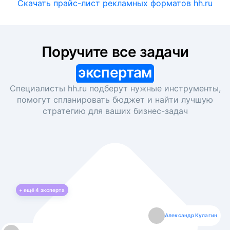
Скачать прайс-лист рекламных форматов hh.ru
Поручите все задачи
экспертам
Специалисты hh.ru подберут нужные инструменты,
помогут спланировать бюджет и найти лучшую
стратегию для ваших
бизнес-задач
+ ещё
4
эксперта
Екатерина Лазаренко
Александр Кулагин
Даниил Макаров
Борис Кашко
Юлия Изоитко