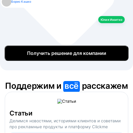
Борис Кашко
Юлия Изоитко
Александр Кулагин
Даниил Макаров
Екатерина Лазаренко
Юлия Изоитко
Получить решение для компании
Поддержим и
всё
расскажем
Статьи
Делимся новостями, историями клиентов и советами
про рекламные продукты и платформу Clickme