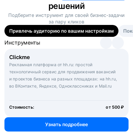
решений
Подберите инструмент для своей
бизнес-задачи
за пару кликов
Привлечь аудиторию по вашим настройкам
Пок
Инструменты
Инструменты
Инструменты
Виртуальный рекрутер
Clickme
Вакансия дня
Массовый подбор под ключ. Решите, сколько
Рекламная платформа от hh.ru: простой
Рекламный формат для вакансий на главной странице
кандидатов и когда вам нужно, и за дело возьмутся
технологичный сервис для продвижения вакансий
hh.ru. Увеличивает количество откликов
маркетологи, рекрутеры и проектные менеджеры
и проектов бизнеса на разных площадках: на hh.ru,
hh.ru с целым набором digital-инструментов
во ВКонтакте, Яндексе, Одноклассниках и Mail.ru
Стоимость:
от 200 000 ₽
Узнать подробнее
Стоимость:
от 500 ₽
Узнать подробнее
Узнать подробнее